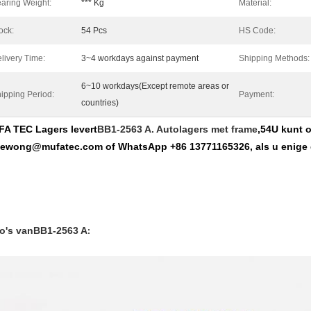
aring Weight:
*** Kg
Material:
ock:
54 Pcs
HS Code:
livery Time:
3~4 workdays against payment
Shipping Methods:
6~10 workdays(Except remote areas or
ipping Period:
Payment:
countries)
A TEC Lagers levert
BB1-2563 A. Autolagers met frame
,
54
U kunt o
cewong@mufatec.com of WhatsApp +86 13771165326, als u enige 
o's van
BB1-2563 A
: