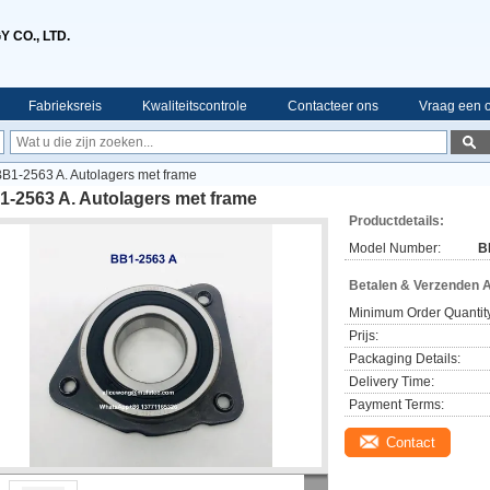
 CO., LTD.
Fabrieksreis
Kwaliteitscontrole
Contacteer ons
Vraag een o
B1-2563 A. Autolagers met frame
1-2563 A. Autolagers met frame
Productdetails:
Model Number:
B
Betalen & Verzenden 
Minimum Order Quantit
Prijs:
Packaging Details:
Delivery Time:
Payment Terms:
Contact