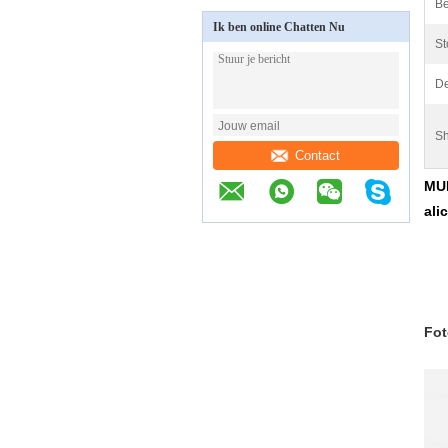
Be
Ik ben online Chatten Nu
St
De
Sh
Contact
MUF
ali
Fot