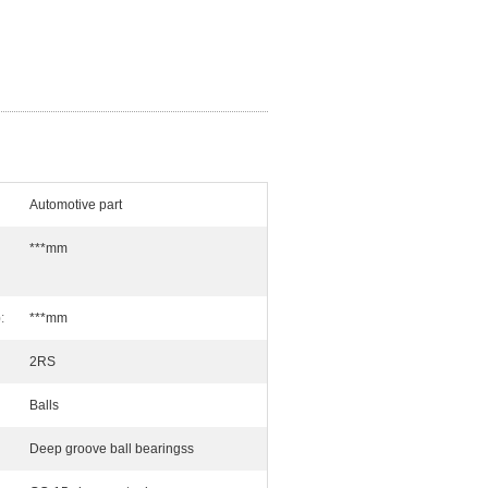
Automotive part
***mm
:
***mm
2RS
Balls
Deep groove ball bearingss