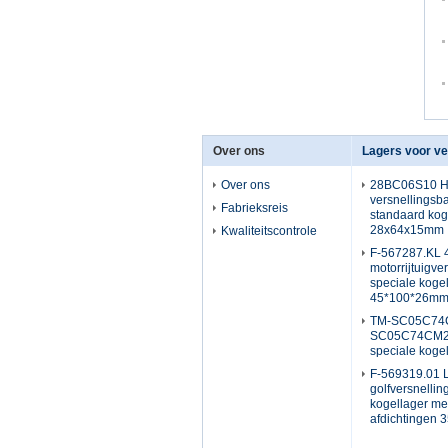
Over ons
Over ons
28BC06S10 Ho
versnellingsba
Fabrieksreis
standaard kog
28x64x15mm
Kwaliteitscontrole
F-567287.KL
motorrijtuigve
speciale koge
45*100*26m
TM-SC05C74
SC05C74CM21
speciale kog
F-569319.01 
golfversnelli
kogellager me
afdichtingen