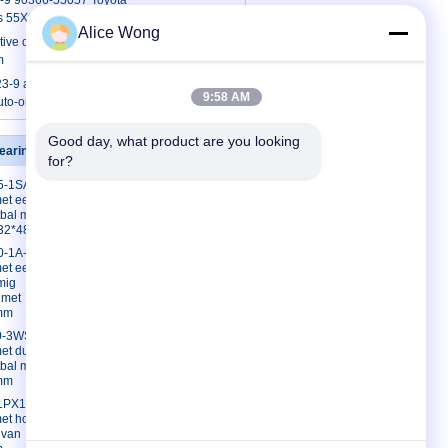
9 90366-55057 Toyota
rs 55X90X23.5mm Inch Naaldlagers
Alice Wong
ve differentiële lagers
m
9 autolagers kogellagers voor
9:58 AM
auto-onderdelen 23x42x7mm
Good day, what product are you looking 
earings
Contacteer ons
for?
5-1SA
Contacteer ons
met een dunne
Vraag een offerte
tbal met een
aan
232*48 mm
E-Mail
0-1A-
et een hoog
Sitemap
mig
Mobiele site
 met
mm
0-3WSA
met dunne
bal met
mm
1PX1
et hoekig
 van