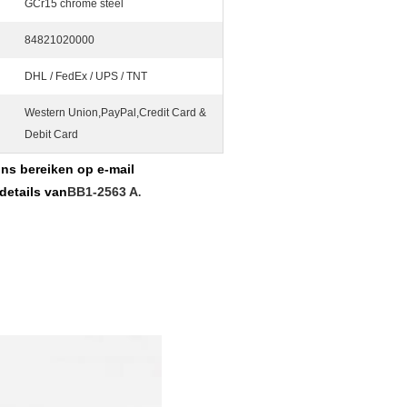
GCr15 chrome steel
84821020000
DHL / FedEx / UPS / TNT
Western Union,PayPal,Credit Card &
Debit Card
ns bereiken op e-mail
details van
BB1-2563 A
.