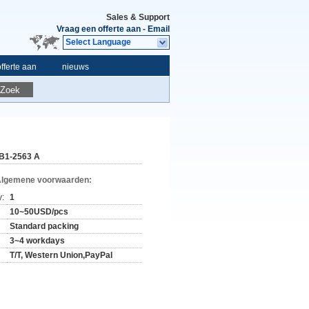
Sales & Support
Vraag een offerte aan
-
Email
Select Language
fferte aan
nieuws
Zoek
B1-2563 A
Algemene voorwaarden:
y:
1
10~50USD/pcs
Standard packing
3~4 workdays
T/T, Western Union,PayPal