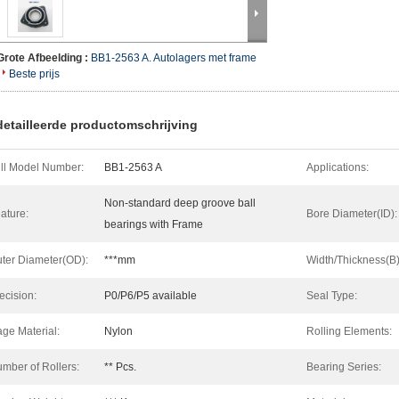
Grote Afbeelding :
BB1-2563 A. Autolagers met frame
Beste prijs
etailleerde productomschrijving
ll Model Number:
BB1-2563 A
Applications:
Non-standard deep groove ball
ature:
Bore Diameter(ID):
bearings with Frame
ter Diameter(OD):
***mm
Width/Thickness(B)
ecision:
P0/P6/P5 available
Seal Type:
ge Material:
Nylon
Rolling Elements:
mber of Rollers:
** Pcs.
Bearing Series: