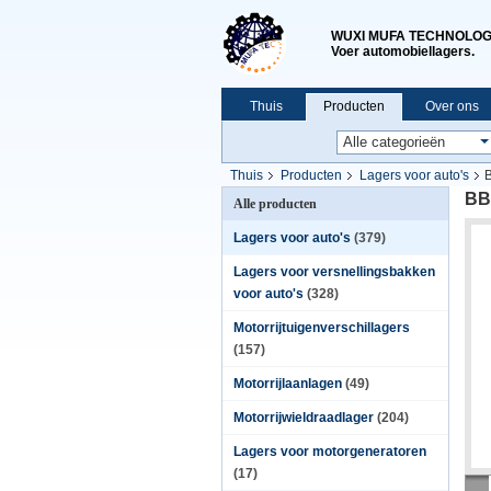
WUXI MUFA TECHNOLOGY
Voer automobiellagers.
Thuis
Producten
Over ons
Thuis
Producten
Lagers voor auto's
B
BB
Alle producten
Lagers voor auto's
(379)
Lagers voor versnellingsbakken
voor auto's
(328)
Motorrijtuigenverschillagers
(157)
Motorrijlaanlagen
(49)
Motorrijwieldraadlager
(204)
Lagers voor motorgeneratoren
(17)