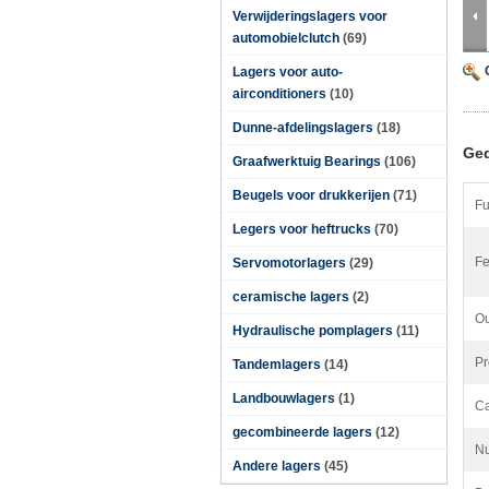
Verwijderingslagers voor
automobielclutch
(69)
Lagers voor auto-
airconditioners
(10)
Dunne-afdelingslagers
(18)
Ged
Graafwerktuig Bearings
(106)
Beugels voor drukkerijen
(71)
Fu
Legers voor heftrucks
(70)
Fe
Servomotorlagers
(29)
ceramische lagers
(2)
Ou
Hydraulische pomplagers
(11)
Pr
Tandemlagers
(14)
Landbouwlagers
(1)
Ca
gecombineerde lagers
(12)
Nu
Andere lagers
(45)