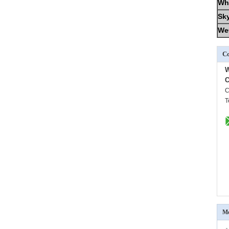
Wh
Sk
We
Co
C
C
T
Me