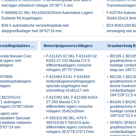
F-208801.4 HK20X30X7.5 versnellingsbak voor auto's
STB5590/ST5790-
met lager cilindrisch rollager 20*30*7.5 mm
Transmissielage
F-566686.02.SKL 65x100x26/25mm Automotive Lagers
F-625764 Automoti
Dubbele Rij Kogellagers
30x64.25x14.9m
B39-5 automatische versnellingsbak met
B23-9DDU28A B23-
diepgroefballager met 39*62*18 mm
vervanging van 
Lagers voor versnellingsbakken voor auto's
Motorrijtuigenverschillagers
Graafwerktuig B
nda Nieuwe Civic
F-611420.02.SKL F-611420 02
BD185-1 BD18
k lagers niet-
KA03-27-220 Mazda CX-5
graafmachine 
ellagers
differentiaallagers conische
hoekige contac
rollagers 35*76*25mm
laag van 185*
 45TM06
F-615464.03.KL F-615464
BD130-1 BD13
rsnellingsbaklagers
motorrijtuigversnellingslagers
graafmachine m
llagers
speciale kogellagers met
dunne hoekvor
m
schroefring 42x81x17 mm
contactballager
184*226*21,5 
CM21PX1V2
F-615360.SKL F-615360 KA03-
 autolagers
27-350 Mazda CX-5
BA240-3 BA24
ellagers 25*80*19mm
differentiële lagers conische
graafmachine 
rollagers 35x62x20mm
hoekige contact
Lagers voor
240*310*33,5 
ngsbakken Speciaal
F-565319.06.SKL-H79 F-
t dubbele rubberen
565319.06 F-565319 auto-
SF4831 SF483
 35*67*14 mm
differentiële lagers conische
graafmachine m
rollagers 36,5*79,375*17mm
contactballager