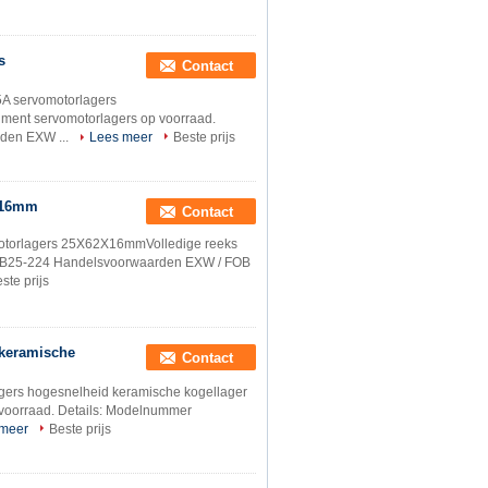
s
Contact
 servomotorlagers
ment servomotorlagers op voorraad.
den EXW ...
Lees meer
Beste prijs
X16mm
Contact
otorlagers 25X62X16mmVolledige reeks
r B25-224 Handelsvoorwaarden EXW / FOB
ste prijs
 keramische
Contact
ers hogesnelheid keramische kogellager
voorraad. Details: Modelnummer
 meer
Beste prijs