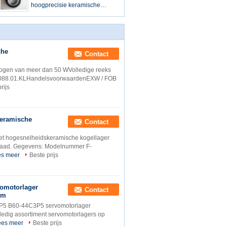
hoogprecisie keramische
kogellager Fanuc servomotor
40*80*30mm
che
Contact
gen van meer dan 50 WVolledige reeks
563088.01.KLHandelsvoorwaardenEXW / FOB
rijs
keramische
Contact
t hogesnelheidskeramische kogellager
raad. Gegevens: Modelnummer F-
es meer
Beste prijs
omotorlager
Contact
mm
5 B60-44C3P5 servomotorlager
dig assortiment servomotorlagers op
ees meer
Beste prijs