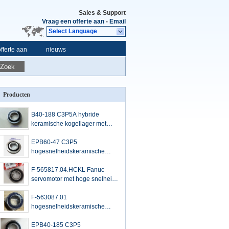
Sales & Support
Vraag een offerte aan
-
Email
Select Language
fferte aan
nieuws
Zoek
Producten
B40-188 C3P5A hybride
keramische kogellager met
hogesnelheidsservomotoren
40*80*18mm
EPB60-47 C3P5
hogesnelheidskeramische
kogellager voor servomotor
Fanuc servomotorlagersg
F-565817.04.HCKL Fanuc
60*130*31mm
servomotor met hoge snelheid
keramische kogellager met
dubbele afdichtingen van
F-563087.01
35x72x23 mm
hogesnelheidskeramische
kogellagers servomotorlagers
50*90*23mm
EPB40-185 C3P5