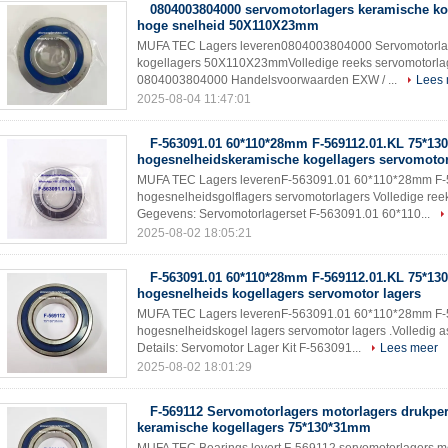
0804003804000 servomotorlagers keramische ko
hoge snelheid 50X110X23mm
MUFA TEC Lagers leveren0804003804000 Servomotorla
kogellagers 50X110X23mmVolledige reeks servomotorla
0804003804000 Handelsvoorwaarden EXW / ...
Lees
2025-08-04 11:47:01
F-563091.01 60*110*28mm F-569112.01.KL 75*1
hogesnelheidskeramische kogellagers servomotor
MUFA TEC Lagers leverenF-563091.01 60*110*28mm F
hogesnelheidsgolflagers servomotorlagers Volledige reek
Gegevens: Servomotorlagerset F-563091.01 60*110...
2025-08-02 18:05:21
F-563091.01 60*110*28mm F-569112.01.KL 75*1
hogesnelheids kogellagers servomotor lagers
MUFA TEC Lagers leverenF-563091.01 60*110*28mm F
hogesnelheidskogel lagers servomotor lagers .Volledig a
Details: Servomotor Lager Kit F-563091...
Lees meer
2025-08-02 18:01:29
F-569112 Servomotorlagers motorlagers drukper
keramische kogellagers 75*130*31mm