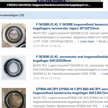
B40-188 C3P5A hybride keramische kogellager met hogesnelheidsservomotoren 40*80*18mm
rvomotorlagers
(29)
F-563088.01.KL F-563088 hogesnelheid keramis
kogellagers servomotor lagers 50*110*23mm
MUFA TEC Lagers leverenF-563088.01.KL met een vermo
servomotorlagers in voorraad. Gegevens:Artikel nr.F-
/ CPT / DAP / DDUPrijsUS$ 83 ...
Lees meer
Beste p
2025-08-04 15:08:41
F-563090.01.KL servomotor met hogesnelheids
kogellager 60X110X28mm
MUFA TEC Lagers leverenF-563090.01.KL servomotor me
60X110X28mmVolledige reeks servomotorlagers in voor
563090.01.KL Handelsvoorwaarden EXW / FOB ...
Le
2025-08-04 12:25:01
EPB60-44C3P5 EPB60-44 C3P5 B60-44C3P5 serv
hogesnelheid keramische kogellager 60X130X31
MUFA TEC Lagers leverenEPB60-44C3P5 EPB60-44 C3P
hogesnelheid keramische kogellager 60X130X31mm.Volle
voorraad. Details: Modelnummer EPB60-44C3P5 ...
L