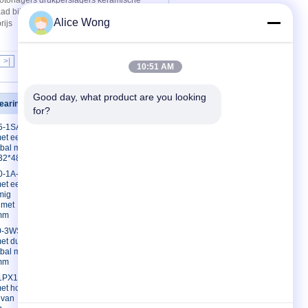
torlagers drukperslagers keramische
ad bijgewerkt).U kunt contact met ons
Alice Wong
rijs
>|
10:51 AM
Good day, what product are you looking 
earings
Contacteer ons
for?
5-1SA
Contacteer ons
met een dunne
Vraag een offerte
tbal met een
aan
232*48 mm
E-Mail
0-1A-
et een hoog
Sitemap
mig
Mobiele site
 met
mm
0-3WSA
met dunne
bal met
mm
1PX1
et hoekig
 van