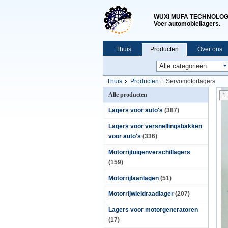
WUXI MUFA TECHNOLOGY
Voer automobiellagers.
Thuis
Producten
Over ons
Thuis
Producten
Servomotorlagers
Alle producten
1
Lagers voor auto's
(387)
Lagers voor versnellingsbakken
voor auto's
(336)
Motorrijtuigenverschillagers
(159)
Motorrijlaanlagen
(51)
Motorrijwieldraadlager
(207)
Lagers voor motorgeneratoren
(17)