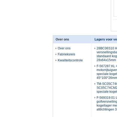
Over ons
Over ons
28BC06S10 Ho
versnellingsba
Fabrieksreis
standaard kog
28x64x15mm
Kwaliteitscontrole
F-567287.KL
motorrijtuigve
speciale koge
45*100*26m
TM-SC05C74
SC05C74CM21
speciale kog
F-569319.01 
golfversnelli
kogellager me
afdichtingen