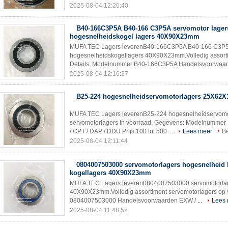
2025-08-04 12:20:40
B40-166C3P5A B40-166 C3P5A servomotor lager
hogesnelheidskogel lagers 40X90X23mm
MUFA TEC Lagers leverenB40-166C3P5A B40-166 C3P5A
hogesnelheidskogellagers 40X90X23mm.Volledig assorti
Details: Modelnummer B40-166C3P5A Handelsvoorwaar
2025-08-04 12:16:37
B25-224 hogesnelheidservomotorlagers 25X62
MUFA TEC Lagers leverenB25-224 hogesnelheidservom
servomotorlagers in voorraad. Gegevens: Modelnumme
/ CPT / DAP / DDU Prijs 100 tot 500 ...
Lees meer
Be
2025-08-04 12:11:44
0804007503000 servomotorlagers hogesnelheid
kogellagers 40X90X23mm
MUFA TEC Lagers leveren0804007503000 servomotorlag
40X90X23mm.Volledig assortiment servomotorlagers op 
0804007503000 Handelsvoorwaarden EXW / ...
Lees
2025-08-04 11:48:52