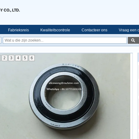
 CO., LTD.
Fabrieksreis
Kwaliteitscontrole
Contacteer ons
Vraag een o
2
3
4
5
6