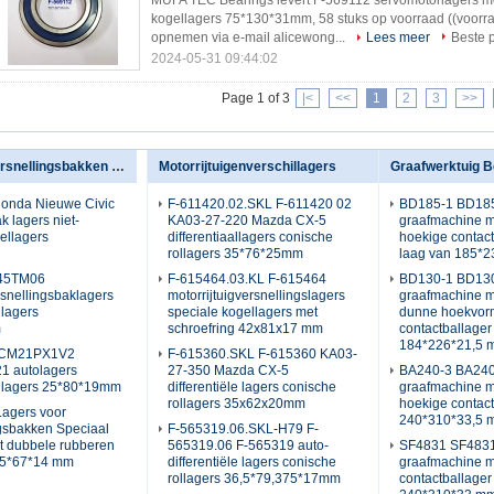
MUFA TEC Bearings levert F-569112 servomotorlagers mo
kogellagers 75*130*31mm, 58 stuks op voorraad ((voorra
opnemen via e-mail alicewong...
Lees meer
Beste p
2024-05-31 09:44:02
Page 1 of 3
|<
<<
1
2
3
>>
Lagers voor versnellingsbakken voor auto's
Motorrijtuigenverschillagers
Graafwerktuig B
nda Nieuwe Civic
F-611420.02.SKL F-611420 02
BD185-1 BD18
k lagers niet-
KA03-27-220 Mazda CX-5
graafmachine 
ellagers
differentiaallagers conische
hoekige contac
rollagers 35*76*25mm
laag van 185*
 45TM06
F-615464.03.KL F-615464
BD130-1 BD13
rsnellingsbaklagers
motorrijtuigversnellingslagers
graafmachine m
llagers
speciale kogellagers met
dunne hoekvor
m
schroefring 42x81x17 mm
contactballager
184*226*21,5 
CM21PX1V2
F-615360.SKL F-615360 KA03-
 autolagers
27-350 Mazda CX-5
BA240-3 BA24
ellagers 25*80*19mm
differentiële lagers conische
graafmachine 
rollagers 35x62x20mm
hoekige contact
Lagers voor
240*310*33,5 
ngsbakken Speciaal
F-565319.06.SKL-H79 F-
t dubbele rubberen
565319.06 F-565319 auto-
SF4831 SF483
 35*67*14 mm
differentiële lagers conische
graafmachine m
rollagers 36,5*79,375*17mm
contactballager