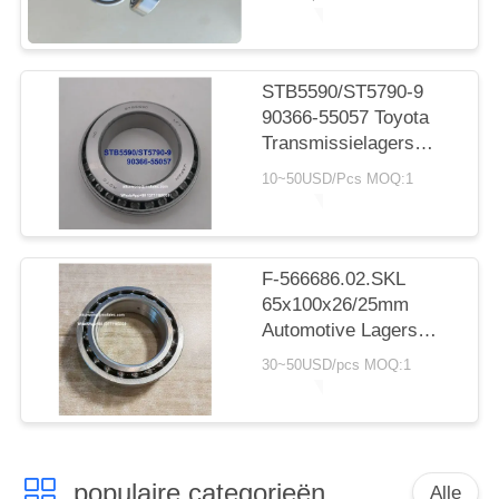
cilindrisch rollager
20*30*7.5 mm
STB5590/ST5790-9
90366-55057 Toyota
Transmissielagers
55X90X23.5mm Inch
10~50USD/Pcs MOQ:1
Naaldlagers
F-566686.02.SKL
65x100x26/25mm
Automotive Lagers
Dubbele Rij
30~50USD/pcs MOQ:1
Kogellagers
populaire categorieën
Alle