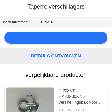
Taperrolverschillagers
CONTACTEER
Modelnummer:
F-619310
ONS
NIEUWS
DETAILS ONTVOUWEN
vergelijkbare producten
SITEMAP
F-208801.4
HK20X30X7.5
PRIVACY
versnellingsbak voor
auto's met lager
POLICY
13USD/pcs MOQ:1