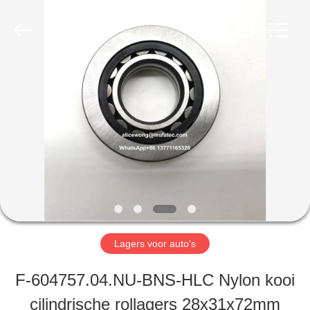
2026
WUXI
MUFA
TECHNOLOGY
CO.,LTD..
All
THUIS
Rights
Reserved.
PRODUCTEN
OVER
ONS
Lagers voor auto's
FABRIEKSREIS
F-604757.04.NU-BNS-HLC Nylon kooi
cilindrische rollagers 28x31x72mm
KWALITEITSCONTROLE