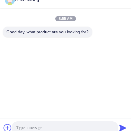
Lagers voor
Lagers voor auto's
versnellingsbakken
8:55 AM
voor auto's
Good day, what product are you looking for?
Motorrijtuigenverschillagers
Motorrijlaanlagen
Lagers voor
Motorrijwieldraadlager
motorgeneratoren
Verwijderingslagers
Lagers voor auto-
voor
airconditioners
automobielclutch
Teken in