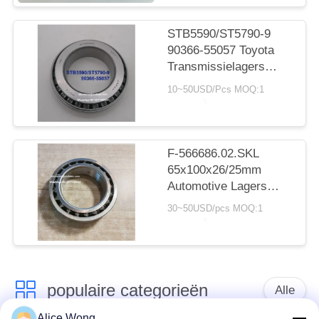
STB5590/ST5790-9
90366-55057 Toyota
Transmissielagers
55X90X23.5mm Inch
10~50USD/Pcs MOQ:1
Naaldlagers
F-566686.02.SKL
65x100x26/25mm
Automotive Lagers
Dubbele Rij
30~50USD/pcs MOQ:1
Kogellagers
populaire categorieën
Alle
Alice Wong