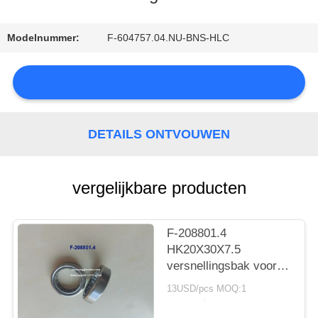
Modelnummer:
F-604757.04.NU-BNS-HLC
CONTACTEER
ONS
NIEUWS
DETAILS ONTVOUWEN
vergelijkbare producten
SITEMAP
F-208801.4
HK20X30X7.5
versnellingsbak voor
auto's met lager
PRIVACY
13USD/pcs MOQ:1
cilindrisch rollager
POLICY
20*30*7.5 mm