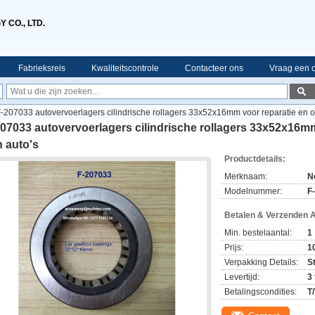
 CO., LTD.
Fabrieksreis
Kwaliteitscontrole
Contacteer ons
Vraag een o
-207033 autovervoerlagers cilindrische rollagers 33x52x16mm voor reparatie en 
07033 autovervoerlagers cilindrische rollagers 33x52x16m
 auto's
Productdetails:
Merknaam:
N
Modelnummer:
F
Betalen & Verzenden 
Min. bestelaantal:
1
Prijs:
1
Verpakking Details:
S
Levertijd:
3
Betalingscondities:
T