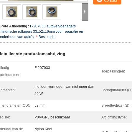
Contact
Grote Afbeelding :
F-207033 autovervoerlagers
cilindrische rollagers 33x52x16mm voor reparatie en
onderhoud van auto's
Beste prijs
etailleerde productomschrijving
lledig
F-207033
Toepassingen:
odelnummer:
met een vermogen van niet meer dan
enmerken:
Boringdiameter ((ID
50 W
itendiameter (OD):
52 mm
Breedte/dikte ((B)):
ecisie:
P0/P6/P5 beschikbaar
Afdichtingstype:
teriaal van de
Nylon Kooi