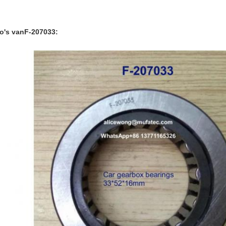
o's van
F-207033: