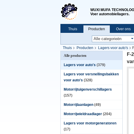
WUXI MUFA TECHNOLOGY
Voer automobiellagers.
Thuis
Producten
Over ons
Thuis
Producten
Lagers voor auto's
F
F-2
Alle producten
van
Lagers voor auto's
(379)
Lagers voor versnellingsbakken
voor auto's
(328)
Motorrijtuigenverschillagers
(157)
Motorrijlaanlagen
(49)
Motorrijwieldraadlager
(204)
Lagers voor motorgeneratoren
(17)