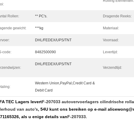
Rolling Elementen:
oi:
ntal Rollen:
** PC's.
Dragende Reeks:
agende gewicht:
***kg
Materiaal:
rvoer:
DHL/FEDEX/UPS/TNT
Voorraad:
-code:
8482500090
Levertijd:
DHL/FEDEX/UPS/TNT
rzendwijzen:
Verzendtijd:
Western Union,PayPal,Credit Card &
taling:
Debit Card
A TEC Lagers levert
F-207033 autovervoerlagers cilindrische rol
erhoud van auto's
, 54
U kunt ons bereiken op e-mail alicewong
71165326, als u enige details van
F-207033
.