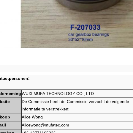
tactpersonen:
derneming
WUXI MUFA TECHNOLOGY CO., LTD.
bsite
De Commissie heeft de Commissie verzocht de volgende
informatie te verstrekken:
rkoop
Alice Wong
ail
Alicewong@mufatec.com
atsApp
+86 13771165326