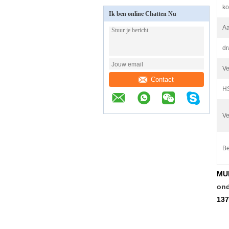
ko
Ik ben online Chatten Nu
Aa
dr
Ve
Contact
HS
Ve
Be
MUF
ond
137