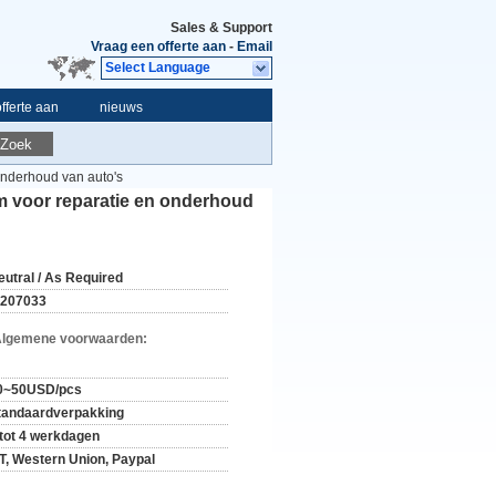
Sales & Support
Vraag een offerte aan
-
Email
Select Language
fferte aan
nieuws
Zoek
onderhoud van auto's
m voor reparatie en onderhoud
eutral / As Required
-207033
Algemene voorwaarden:
0~50USD/pcs
tandaardverpakking
 tot 4 werkdagen
/T, Western Union, Paypal