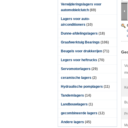
Verwijderingslagers voor
automobielclutch
(69)
Lagers voor auto-
airconditioners
(10)
Dunne-afdelingslagers
(18)
Graafwerktuig Bearings
(106)
Beugels voor drukkerijen
(71)
Ged
Legers voor heftrucks
(70)
Vo
Servomotorlagers
(29)
m
ceramische lagers
(2)
Hydraulische pomplagers
(11)
K
Tandemlagers
(14)
Bu
Landbouwlagers
(1)
gecombineerde lagers
(12)
Pr
Andere lagers
(45)
Ma