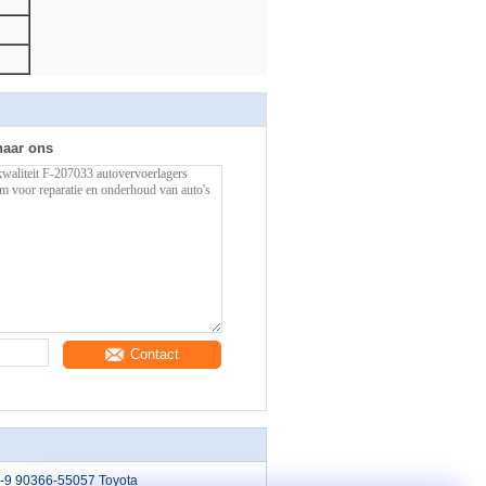
naar ons
Contact
9 90366-55057 Toyota