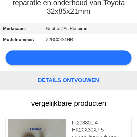
CONTACTEER
reparatie en onderhoud van Toyota
ONS
32x85x21mm
NIEUWS
Merknaam:
Neutral / As Required
Modelnummer:
32BC08S1NR
SITEMAP
DETAILS ONTVOUWEN
PRIVACY
POLICY
vergelijkbare producten
F-208801.4
HK20X30X7.5
versnellingsbak voor