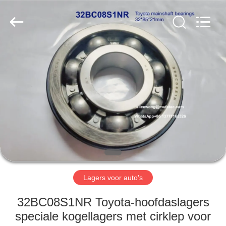
WUXI
MUFA
TECHNOLOGY
CO.,LTD..
All
Rights
Reserved.
THUIS
PRODUCTEN
OVER
ONS
FABRIEKSREIS
Lagers voor auto's
KWALITEITSCONTROLE
32BC08S1NR Toyota-hoofdaslagers
speciale kogellagers met cirklep voor