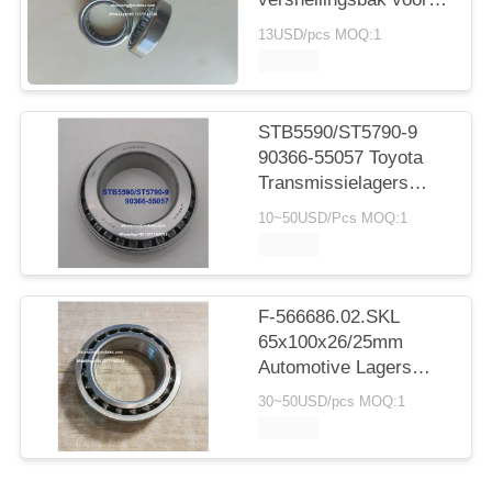
auto's met lager
13USD/pcs MOQ:1
cilindrisch rollager
20*30*7.5 mm
STB5590/ST5790-9
90366-55057 Toyota
Transmissielagers
55X90X23.5mm Inch
10~50USD/Pcs MOQ:1
Naaldlagers
F-566686.02.SKL
65x100x26/25mm
Automotive Lagers
Dubbele Rij
30~50USD/pcs MOQ:1
Kogellagers