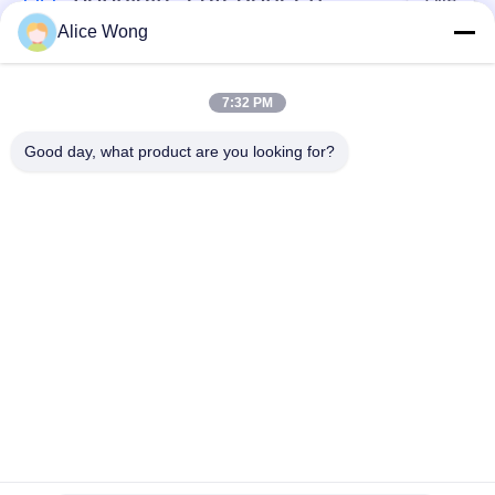
Alice Wong
Lagers voor
Lagers voor auto's
versnellingsbakken
7:32 PM
voor auto's
Good day, what product are you looking for?
Motorrijtuigenverschillagers
Motorrijlaanlagen
Lagers voor
Motorrijwieldraadlager
motorgeneratoren
Verwijderingslagers
Lagers voor auto-
voor
airconditioners
automobielclutch
Teken in