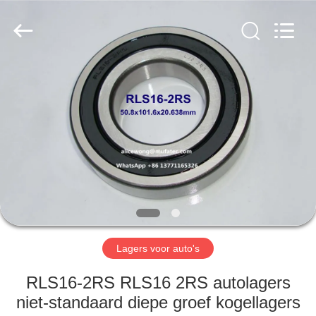
WUXI
MUFA
TECHNOLOGY
CO.,LTD..
All
Rights
Reserved.
THUIS
PRODUCTEN
OVER
ONS
FABRIEKSREIS
Lagers voor auto's
KWALITEITSCONTROLE
RLS16-2RS RLS16 2RS autolagers
niet-standaard diepe groef kogellagers