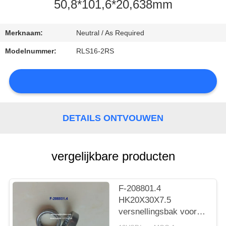
CONTACTEER
50,8*101,6*20,638mm
ONS
Merknaam:
Neutral / As Required
NIEUWS
Modelnummer:
RLS16-2RS
SITEMAP
DETAILS ONTVOUWEN
PRIVACY
vergelijkbare producten
POLICY
F-208801.4
HK20X30X7.5
versnellingsbak voor
auto's met lager