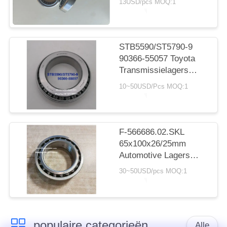
13USD/pcs MOQ:1
cilindrisch rollager
20*30*7.5 mm
STB5590/ST5790-9
90366-55057 Toyota
Transmissielagers
55X90X23.5mm Inch
10~50USD/Pcs MOQ:1
Naaldlagers
F-566686.02.SKL
65x100x26/25mm
Automotive Lagers
Dubbele Rij
30~50USD/pcs MOQ:1
Kogellagers
populaire categorieën
Alle