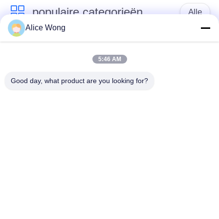
populaire categorieën
Alle
Alice Wong
Lagers voor
Lagers voor auto's
versnellingsbakken
5:46 AM
voor auto's
Good day, what product are you looking for?
Motorrijtuigenverschillagers
Motorrijlaanlagen
Lagers voor
Motorrijwieldraadlager
motorgeneratoren
Verwijderingslagers
Lagers voor auto-
voor
airconditioners
automobielclutch