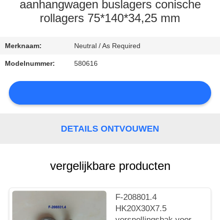
CONTACTEER
aanhangwagen buslagers conische
ONS
rollagers 75*140*34,25 mm
NIEUWS
Merknaam:
Neutral / As Required
Modelnummer:
580616
SITEMAP
DETAILS ONTVOUWEN
PRIVACY
POLICY
vergelijkbare producten
F-208801.4
HK20X30X7.5
versnellingsbak voor