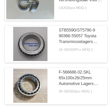
auto's met lager
13USD/pcs MOQ:1
cilindrisch rollager
20*30*7.5 mm
STB5590/ST5790-9
90366-55057 Toyota
Transmissielagers
55X90X23.5mm Inch
10~50USD/Pcs MOQ:1
Naaldlagers
F-566686.02.SKL
65x100x26/25mm
Automotive Lagers
Dubbele Rij
30~50USD/pcs MOQ:1
Kogellagers