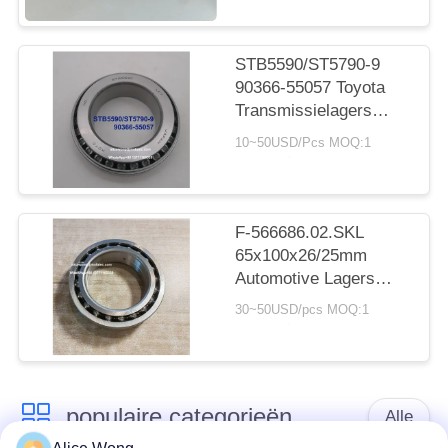
20*30*7.5 mm
STB5590/ST5790-9
90366-55057 Toyota
Transmissielagers
55X90X23.5mm Inch
10~50USD/Pcs MOQ:1
Naaldlagers
F-566686.02.SKL
65x100x26/25mm
Automotive Lagers
Dubbele Rij
30~50USD/pcs MOQ:1
Kogellagers
populaire categorieën
Alle