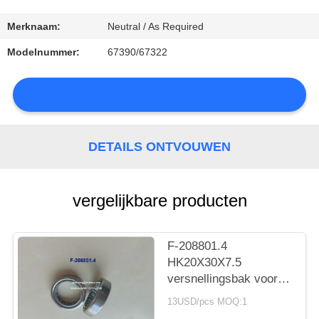
CONTACTEER
ONS
Merknaam:
Neutral / As Required
Modelnummer:
67390/67322
NIEUWS
DETAILS ONTVOUWEN
SITEMAP
vergelijkbare producten
PRIVACY
POLICY
F-208801.4
HK20X30X7.5
versnellingsbak voor
auto's met lager
13USD/pcs MOQ:1
cilindrisch rollager