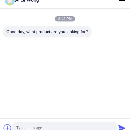
Alice Wong
Lagers voor
Lagers voor auto's
versnellingsbakken
8:42 PM
voor auto's
Good day, what product are you looking for?
Motorrijtuigenverschillagers
Motorrijlaanlagen
Lagers voor
Motorrijwieldraadlager
motorgeneratoren
Verwijderingslagers
Lagers voor auto-
voor
airconditioners
automobielclutch
Teken in