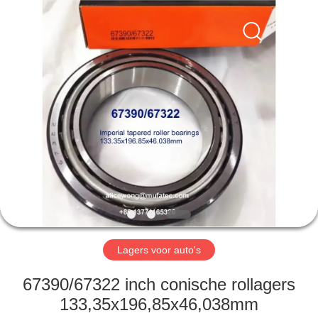
WUXI
MUFA
TECHNOLOGY
CO.,LTD..
All
Rights
Reserved.
THUIS
PRODUCTEN
OVER
ONS
FABRIEKSREIS
Lagers voor auto's
KWALITEITSCONTROLE
67390/67322 inch conische rollagers
133,35x196,85x46,038mm