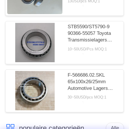
13USD/pcs MOQ:1
cilindrisch rollager
20*30*7.5 mm
STB5590/ST5790-9
90366-55057 Toyota
Transmissielagers
55X90X23.5mm Inch
10~50USD/Pcs MOQ:1
Naaldlagers
F-566686.02.SKL
65x100x26/25mm
Automotive Lagers
Dubbele Rij
30~50USD/pcs MOQ:1
Kogellagers
populaire categorieën
Alle