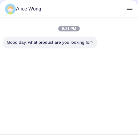
Alice Wong
Lagers voor
Lagers voor auto's
versnellingsbakken
9:21 PM
voor auto's
Good day, what product are you looking for?
Motorrijtuigenverschillagers
Motorrijlaanlagen
Lagers voor
Motorrijwieldraadlager
motorgeneratoren
Verwijderingslagers
Lagers voor auto-
voor
airconditioners
automobielclutch
Teken in