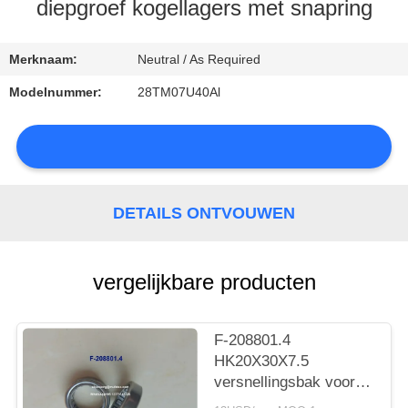
CONTACTEER
diepgroef kogellagers met snapring
ONS
Merknaam:
Neutral / As Required
NIEUWS
Modelnummer:
28TM07U40Al
SITEMAP
DETAILS ONTVOUWEN
PRIVACY
vergelijkbare producten
POLICY
F-208801.4
HK20X30X7.5
versnellingsbak voor
auto's met lager