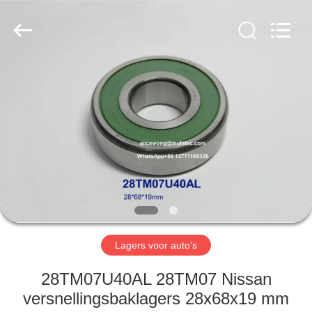
WUXI
MUFA
TECHNOLOGY
CO.,LTD..
All
Rights
Reserved.
THUIS
PRODUCTEN
OVER
ONS
FABRIEKSREIS
Lagers voor auto's
KWALITEITSCONTROLE
28TM07U40AL 28TM07 Nissan
versnellingsbaklagers 28x68x19 mm