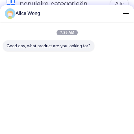
populaire categorieën
Alle
Alice Wong
Lagers voor
Lagers voor auto's
versnellingsbakken
7:39 AM
voor auto's
Good day, what product are you looking for?
Motorrijtuigenverschillagers
Motorrijlaanlagen
Lagers voor
Motorrijwieldraadlager
motorgeneratoren
Verwijderingslagers
Lagers voor auto-
voor
airconditioners
automobielclutch