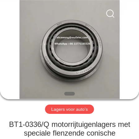
WUXI
MUFA
TECHNOLOGY
CO.,LTD..
All
Rights
Reserved.
THUIS
PRODUCTEN
OVER
ONS
FABRIEKSREIS
Lagers voor auto's
KWALITEITSCONTROLE
BT1-0336/Q motorrijtuigenlagers met
speciale flenzende conische