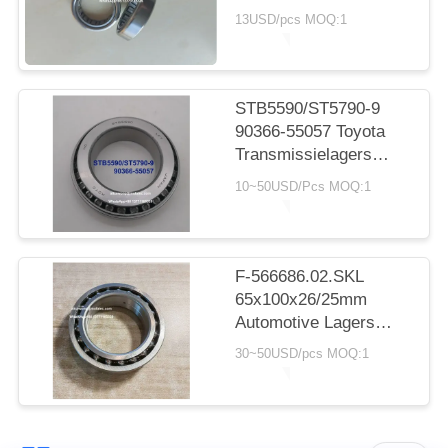
auto's met lager
13USD/pcs MOQ:1
cilindrisch rollager
20*30*7.5 mm
STB5590/ST5790-9
90366-55057 Toyota
Transmissielagers
55X90X23.5mm Inch
10~50USD/Pcs MOQ:1
Naaldlagers
F-566686.02.SKL
65x100x26/25mm
Automotive Lagers
Dubbele Rij
30~50USD/pcs MOQ:1
Kogellagers