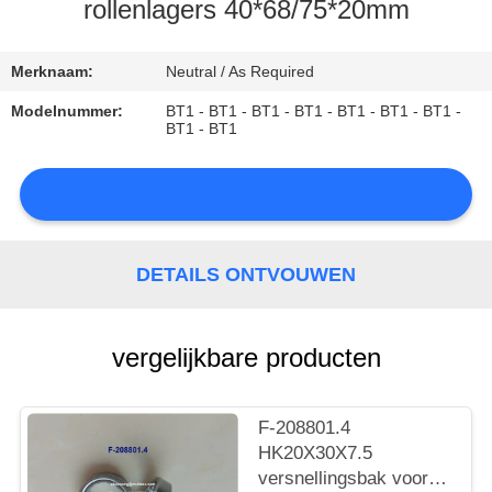
CONTACTEER
rollenlagers 40*68/75*20mm
ONS
Merknaam:
Neutral / As Required
NIEUWS
Modelnummer:
BT1 - BT1 - BT1 - BT1 - BT1 - BT1 - BT1 -
BT1 - BT1
SITEMAP
DETAILS ONTVOUWEN
PRIVACY
POLICY
vergelijkbare producten
F-208801.4
HK20X30X7.5
versnellingsbak voor