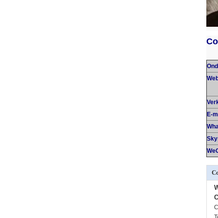
Co
Ond
We
Ver
E-m
Wha
Sky
WeC
Co
C
C
T