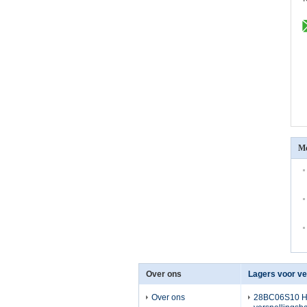
Me
Over ons
Over ons
28BC06S10 Ho