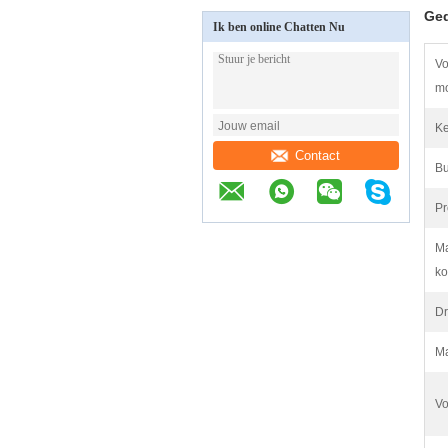
Ged
Ik ben online Chatten Nu
Vo
m
K
Contact
Bu
Pr
Ma
ko
Dr
Ma
Vo