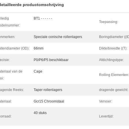
etailleerde productomschrijving
lledig
BT1 - - - - - -
Toepassing:
odelnummer:
enmerken:
Speciale conische rollenlagers
Boringdiameter ((ID
itendiameter (OD):
66mm
Dikte/breedte ((T):
ecisie:
P0/P6/P5 beschikbaar
Afdichtingstype:
teriaal van de
Cage
Rolling Elementen:
oi:
agende Reeks:
Taper rollenlagers
dragende gewicht:
teriaal:
Gcr15 Chroomstaal
Vervoer:
40 stuks
orraad:
Levertijd: