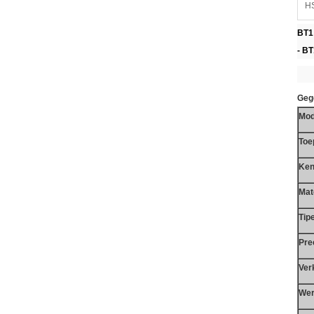
HS
BT1 
- BT
Geg
Mod
Toe
Ke
Mat
Tip
Pre
Ver
Wer