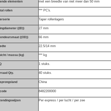
met een breedte van niet meer dan 50 mm
lende elementen
*** PC's.
tal rollen
Taper rollenlagers
erserie
27 mm
ingdiameter ((ID))
66 mm
tendeursmaat ((OD))
22.5/14 mm
edte
*** kg
icht / massa (kg)
1 stuks.
Q
40 stuks.
rraad Qty.
China
sprongsland
8482200000
code
Per express / per lucht / per zee
zendingswijzen