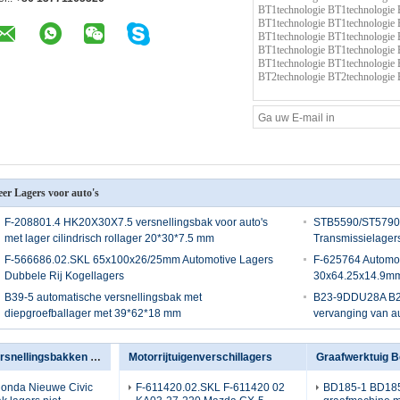
er Lagers voor auto's
F-208801.4 HK20X30X7.5 versnellingsbak voor auto's
STB5590/ST5790-
met lager cilindrisch rollager 20*30*7.5 mm
Transmissielage
F-566686.02.SKL 65x100x26/25mm Automotive Lagers
F-625764 Automoti
Dubbele Rij Kogellagers
30x64.25x14.9m
B39-5 automatische versnellingsbak met
B23-9DDU28A B23-
diepgroefballager met 39*62*18 mm
vervanging van 
Lagers voor versnellingsbakken voor auto's
Motorrijtuigenverschillagers
Graafwerktuig B
nda Nieuwe Civic
F-611420.02.SKL F-611420 02
BD185-1 BD18