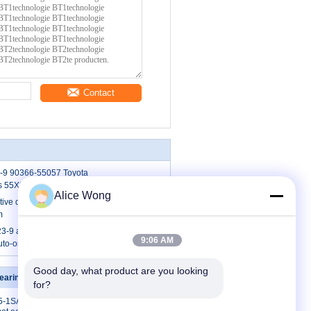
Contact
9 90366-55057 Toyota
rs 55X90X23.5mm Inch Naaldlagers
Alice Wong
ve differentiële lagers
m
9 autolagers kogellagers voor
9:06 AM
auto-onderdelen 23x42x7mm
Good day, what product are you looking 
earings
Contacteer ons
for?
5-1SA
Contacteer ons