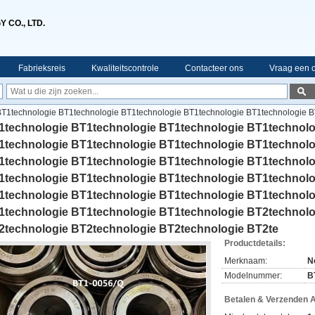
 CO., LTD.
Fabrieksreis
Kwaliteitscontrole
Contacteer ons
Vraag een o
T1technologie BT1technologie BT1technologie BT1technologie BT1technologie B
gie BT1technologie BT1technologie BT1technologie BT1technologie BT1technolo
1technologie BT1technologie BT1technologie BT1technolo
gie BT1technologie BT1technologie BT1technologie BT1technologie BT1technolo
1technologie BT1technologie BT1technologie BT1technolo
gie BT2technologie BT2technologie BT2technologie BT2te
1technologie BT1technologie BT1technologie BT1technolo
1technologie BT1technologie BT1technologie BT1technolo
1technologie BT1technologie BT1technologie BT1technolo
1technologie BT1technologie BT1technologie BT2technolo
2technologie BT2technologie BT2technologie BT2te
Productdetails:
Merknaam:
N
Modelnummer:
BT
Betalen & Verzenden 