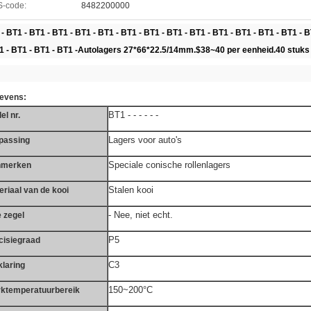
-code:
8482200000
- BT1 - BT1 - BT1 - BT1 - BT1 - BT1 - BT1 - BT1 - BT1 - BT1 - BT1 - BT1 - BT1 - B
1 - BT1 - BT1 - BT1 -
Autolagers 27*66*22.5/14mm.$38~40 per eenheid.40 stuks 
evens:
BT1 - - - - - -
el nr.
Lagers voor auto's
passing
Speciale conische rollenlagers
nmerken
Stalen kooi
eriaal van de kooi
- Nee, niet echt.
e zegel
P5
cisiegraad
C3
klaring
150~200°C
ktemperatuurbereik