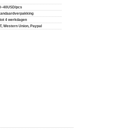
8~40USD/pcs
tandaardverpakking
 tot 4 werkdagen
/T, Western Union, Paypal