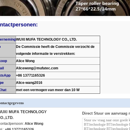
ntactpersonen:
erneming
WUXI MUFA TECHNOLOGY CO., LTD.
b
De Commissie heeft de Commissie verzocht de
volgende informatie te verstrekken:
koop
Alice Wong
ail
Alicewong@mufatec.com
tsApp
+86 13771165326
pe
Alice-wang2016
hat
met een vermogen van meer dan 10 W
ntactgegevens
WUXI MUFA TECHNOLOGY
Direct Stuur uw aanvraag 
O.,LTD.
ontactpersoon:
Alice Wong
el.:
+86 13771165326