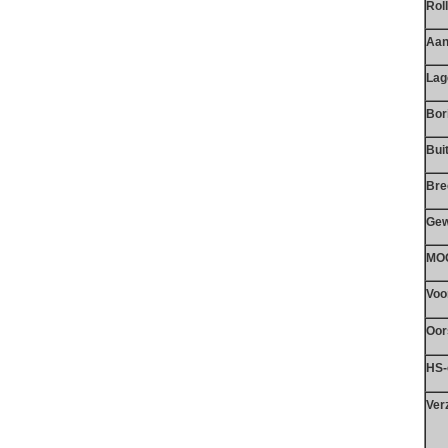
Rol
Aan
Lag
Bor
Bui
Bre
Gew
MO
Voo
Oor
HS-
Ver