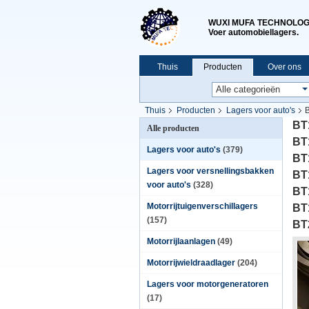
WUXI MUFA TECHNOLOGY
Voer automobiellagers.
Thuis
Producten
Over ons
Thuis
Producten
Lagers voor auto's
B
BT1technologie BT1technologie BT1technolo
BT
Alle producten
BT1technologie BT1technologie BT1technolo
BT
Lagers voor auto's
(379)
BT1technologie BT2technologie BT2technolo
BT
Lagers voor versnellingsbakken
BT
voor auto's
(328)
BT
Motorrijtuigenverschillagers
BT
(157)
BT
Motorrijlaanlagen
(49)
Motorrijwieldraadlager
(204)
Lagers voor motorgeneratoren
(17)