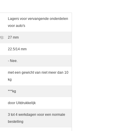
Lagers voor vervangende onderdelen
voor auto's
)):
27 mm
22.5/14 mm
- Nee.
met een gewicht van niet meer dan 10
kg
***kg
door Uitdrukkelijk
3 tot 4 werkdagen voor een normale
bestelling