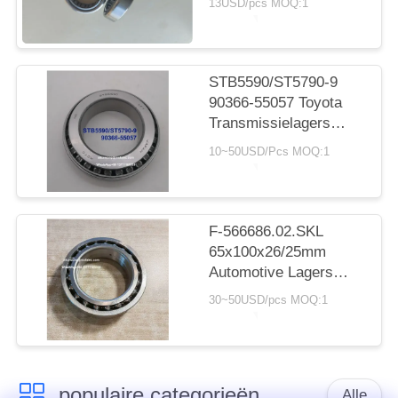
13USD/pcs MOQ:1
cilindrisch rollager
20*30*7.5 mm
STB5590/ST5790-9
90366-55057 Toyota
Transmissielagers
55X90X23.5mm Inch
10~50USD/Pcs MOQ:1
Naaldlagers
F-566686.02.SKL
65x100x26/25mm
Automotive Lagers
Dubbele Rij
30~50USD/pcs MOQ:1
Kogellagers
populaire categorieën
Alle