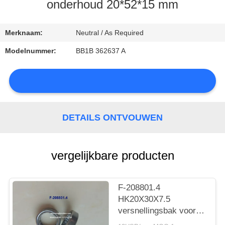
CONTACTEER
onderhoud 20*52*15 mm
ONS
Merknaam:
Neutral / As Required
NIEUWS
Modelnummer:
BB1B 362637 A
SITEMAP
DETAILS ONTVOUWEN
PRIVACY
vergelijkbare producten
POLICY
F-208801.4
HK20X30X7.5
versnellingsbak voor
auto's met lager