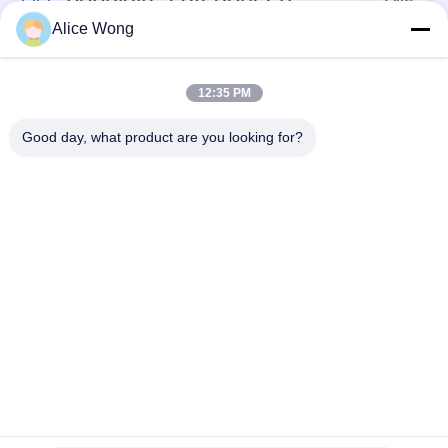
Alice Wong
Lagers voor
Lagers voor auto's
versnellingsbakken
12:35 PM
voor auto's
Good day, what product are you looking for?
Motorrijtuigenverschillagers
Motorrijlaanlagen
Lagers voor
Motorrijwieldraadlager
motorgeneratoren
Verwijderingslagers
Lagers voor auto-
voor
airconditioners
automobielclutch
Teken in