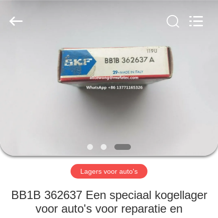
WUXI
MUFA
TECHNOLOGY
CO.,LTD..
All
Rights
Reserved.
THUIS
PRODUCTEN
OVER
ONS
FABRIEKSREIS
Lagers voor auto's
KWALITEITSCONTROLE
BB1B 362637 Een speciaal kogellager
voor auto's voor reparatie en