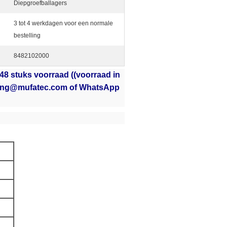
Diepgroefballagers
3 tot 4 werkdagen voor een normale
bestelling
8482102000
8 stuks voorraad ((voorraad in
ewong@mufatec.com of WhatsApp