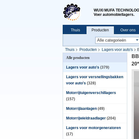
WUXI MUFA TECHNOLOGY
Voer automobiellagers.
Thuis
Producten
Over ons
Thuis
Producten
Lagers voor auto's
B
BB1
Alle producten
20
Lagers voor auto's
(379)
Lagers voor versnellingsbakken
voor auto's
(328)
Motorrijtuigenverschillagers
(157)
Motorrijlaanlagen
(49)
Motorrijwieldraadlager
(204)
Lagers voor motorgeneratoren
(17)