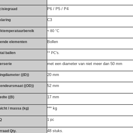
P6 / P5 / P4
cisiegraad
C3
klaring
ktemperatuurbereik
< 80 °C
Bollen
lende elementen
tal ballen
** PC's.
met een diameter van niet meer dan 50 mm
erserie
20 mm
ingdiameter ((ID))
52 mm
tendeursmaat ((OD))
17 mm
edte ((B)
*** kg
icht / massa (kg)
Q
1 pc
48 stuks.
rraad Qty.