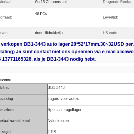
teriaal:
Gcr15 Chroomstaal
Dragende Reeks:
48 PCs
orraad:
Levertijd:
rvoer:
door Uitdrukkelijk
HS-code:
j verkopen BB1-3443 auto lager 20*52*17mm,30~32USD per,4
dating).Je kunt contact met ons opnemen via e-mail alic
 13771165326, als je BB1-3443 nodig hebt.
evens:
BB1-3443
el nr.
Lagers voor auto's
passing
Speciaal kogellager
nmerken
Nylonkooien
eriaal van de kooi
2 RS
e zegel