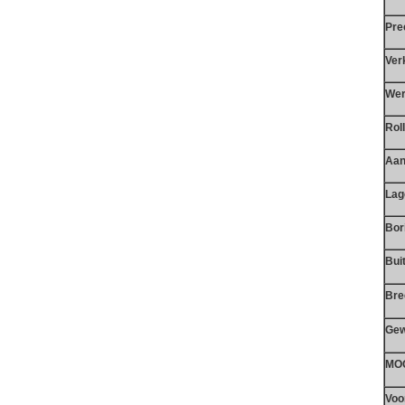
Pre
Ver
Wer
Rol
Aan
Lag
Bor
Bui
Bre
Gew
MO
Voo