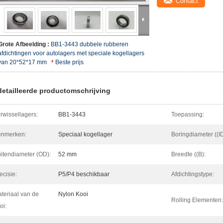
Contact
Grote Afbeelding :
BB1-3443 dubbele rubberen
afdichtingen voor autolagers met speciale kogellagers
van 20*52*17 mm
Beste prijs
etailleerde productomschrijving
rwissellagers:
BB1-3443
Toepassing:
enmerken:
Speciaal kogellager
Boringdiameter ((ID
itendiameter (OD):
52 mm
Breedte ((B):
ecisie:
P5/P4 beschikbaar
Afdichtingstype:
teriaal van de
Nylon Kooi
Rolling Elementen:
oi: