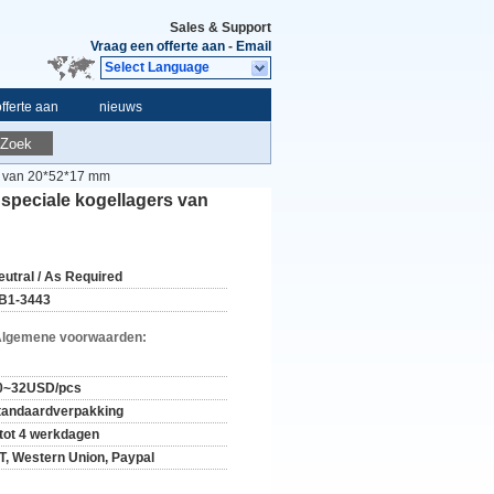
Sales & Support
Vraag een offerte aan
-
Email
Select Language
fferte aan
nieuws
Zoek
rs van 20*52*17 mm
speciale kogellagers van
eutral / As Required
B1-3443
Algemene voorwaarden:
0~32USD/pcs
tandaardverpakking
 tot 4 werkdagen
/T, Western Union, Paypal