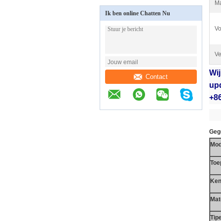
Ma
Ik ben online Chatten Nu
Vo
Ve
Wi
Contact
up
+86
Geg
Mod
Toe
Ke
Mat
Tip