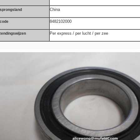
China
sprongsland
8482102000
code
Per express / per lucht / per zee
zendingswijzen