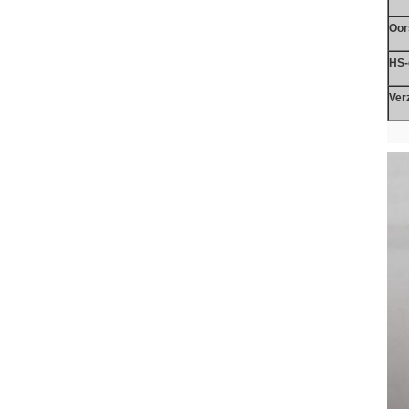
Oor
HS-
Ver