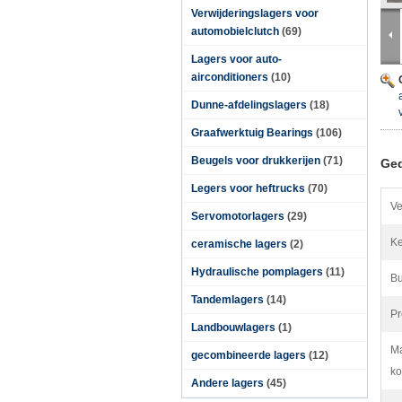
Verwijderingslagers voor
automobielclutch
(69)
Lagers voor auto-
airconditioners
(10)
Dunne-afdelingslagers
(18)
Graafwerktuig Bearings
(106)
Beugels voor drukkerijen
(71)
Ged
Legers voor heftrucks
(70)
Ve
Servomotorlagers
(29)
K
ceramische lagers
(2)
Hydraulische pomplagers
(11)
Bu
Tandemlagers
(14)
Pr
Landbouwlagers
(1)
Ma
gecombineerde lagers
(12)
ko
Andere lagers
(45)