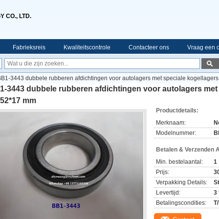
 CO., LTD.
Fabrieksreis
Kwaliteitscontrole
Contacteer ons
Vraag een o
B1-3443 dubbele rubberen afdichtingen voor autolagers met speciale kogellage
-3443 dubbele rubberen afdichtingen voor autolagers met 
*52*17 mm
Productdetails:
Merknaam:
N
Modelnummer:
B
Betalen & Verzenden 
Min. bestelaantal:
1
Prijs:
3
Verpakking Details:
S
Levertijd:
3
Betalingscondities:
T