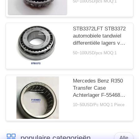
50~100USD/pcs MOQ:1
lagers
41.275*95.25*30/17mm
STB3372LFT STB3372
automobiele tandwiel
differentiële lagers voor
auto reparatie en
50~100USD/pcs MOQ:1
onderhoud
33*72*14.3/22.75mm
Mercedes Benz R350
Transfer Case
Achterlager F-554683
27x47x19.5mm
10~50USD/Pc MOQ:1 Piece
Naaldrollagers, zonder
binnenringen
populaire categorieën
Alle