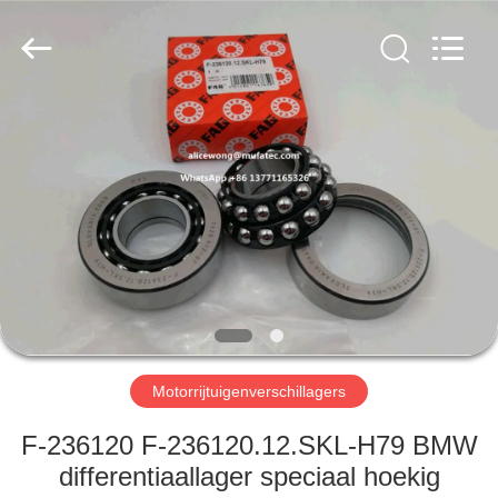
WUXI
MUFA
TECHNOLOGY
CO.,LTD..
All
Rights
Reserved.
THUIS
PRODUCTEN
OVER
ONS
FABRIEKSREIS
Motorrijtuigenverschillagers
KWALITEITSCONTROLE
F-236120 F-236120.12.SKL-H79 BMW
differentiaallager speciaal hoekig