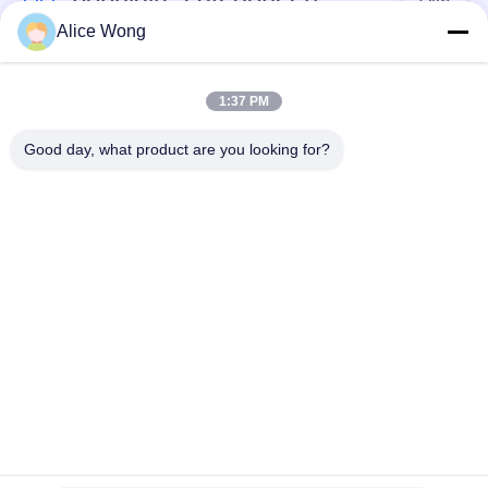
Alice Wong
Lagers voor
Lagers voor auto's
versnellingsbakken
1:37 PM
voor auto's
Good day, what product are you looking for?
Motorrijtuigenverschillagers
Motorrijlaanlagen
Lagers voor
Motorrijwieldraadlager
motorgeneratoren
Verwijderingslagers
Lagers voor auto-
voor
airconditioners
automobielclutch
Teken in