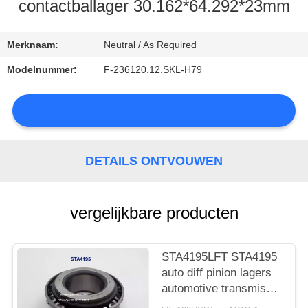
CONTACTEER
contactballager 30.162*64.292*23mm
ONS
Merknaam:
Neutral / As Required
NIEUWS
Modelnummer:
F-236120.12.SKL-H79
SITEMAP
DETAILS ONTVOUWEN
PRIVACY
vergelijkbare producten
POLICY
STA4195LFT STA4195
auto diff pinion lagers
automotive transmissie
vervangingsonderdeel