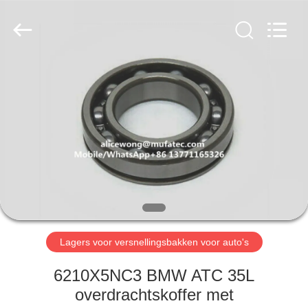
WUXI
MUFA
TECHNOLOGY
CO.,LTD..
All
Rights
Reserved.
THUIS
PRODUCTEN
OVER
ONS
FABRIEKSREIS
Lagers voor versnellingsbakken voor auto's
KWALITEITSCONTROLE
6210X5NC3 BMW ATC 35L
overdrachtskoffer met