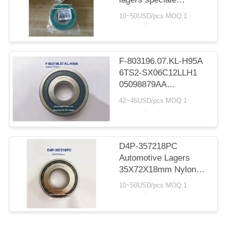
kogellagers voor
10~50USD/pcs MOQ:1
Toyota
reserveonderdeel
vervanging
33*78.5*15mm
F-803196.07.KL-H95A
6TS2-SX06C12LLH1
05098879AA
automatische
42~45USD/pcs MOQ:1
versnellingsbak lager
diepgroefkogellager
32x80x17/21mm
D4P-357218PC
Automotive Lagers
35X72X18mm Nylon
Kooi Kogellagers
10~50USD/pcs MOQ:1