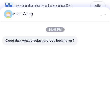
populaire categorieën
Alle
Alice Wong
Lagers voor
Lagers voor auto's
versnellingsbakken
10:42 PM
voor auto's
Good day, what product are you looking for?
Motorrijtuigenverschillagers
Motorrijlaanlagen
Lagers voor
Motorrijwieldraadlager
motorgeneratoren
Verwijderingslagers
Lagers voor auto-
voor
airconditioners
automobielclutch