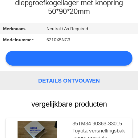
CONTACTEER
diepgroefkogellager met knopring
ONS
50*90*20mm
NIEUWS
Merknaam:
Neutral / As Required
Modelnummer:
6210X5NC3
SITEMAP
DETAILS ONTVOUWEN
PRIVACY
POLICY
vergelijkbare producten
35TM34 90363-33015
Toyota versnellingsbak
lagers speciale