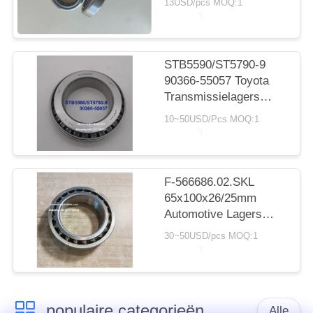
13USD/pcs MOQ:1
cilindrisch rollager
20*30*7.5 mm
STB5590/ST5790-9
90366-55057 Toyota
Transmissielagers
55X90X23.5mm Inch
10~50USD/Pcs MOQ:1
Naaldlagers
F-566686.02.SKL
65x100x26/25mm
Automotive Lagers
Dubbele Rij
30~50USD/pcs MOQ:1
Kogellagers
populaire categorieën
Alle