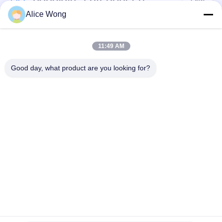
Alice Wong
Lagers voor
Lagers voor auto's
versnellingsbakken
11:49 AM
voor auto's
Good day, what product are you looking for?
Motorrijtuigenverschillagers
Motorrijlaanlagen
Lagers voor
Motorrijwieldraadlager
motorgeneratoren
Verwijderingslagers
Lagers voor auto-
voor
airconditioners
automobielclutch
Teken in