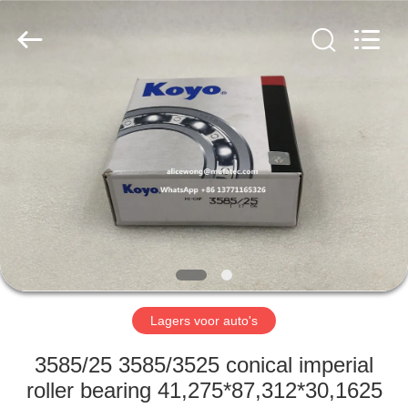
WUXI
MUFA
TECHNOLOGY
CO.,LTD..
All
Rights
Reserved.
THUIS
PRODUCTEN
OVER
ONS
FABRIEKSREIS
Lagers voor auto's
KWALITEITSCONTROLE
3585/25 3585/3525 conical imperial
roller bearing 41,275*87,312*30,1625