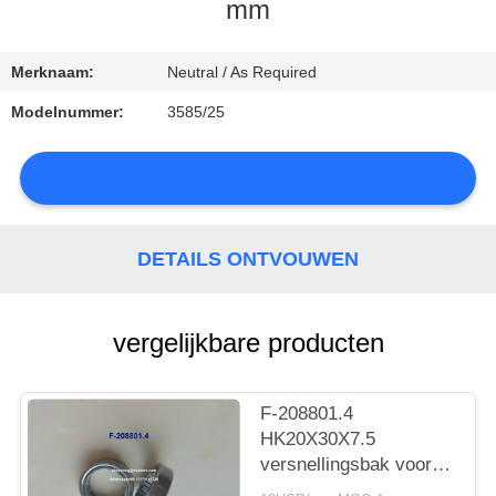
CONTACTEER
mm
ONS
Merknaam:
Neutral / As Required
NIEUWS
Modelnummer:
3585/25
SITEMAP
DETAILS ONTVOUWEN
PRIVACY
vergelijkbare producten
POLICY
F-208801.4
HK20X30X7.5
versnellingsbak voor
auto's met lager