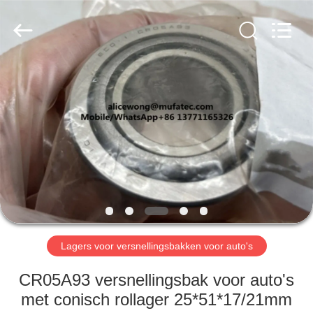
WUXI
MUFA
TECHNOLOGY
CO.,LTD..
All
Rights
Reserved.
THUIS
PRODUCTEN
OVER
ONS
FABRIEKSREIS
Lagers voor versnellingsbakken voor auto's
KWALITEITSCONTROLE
CR05A93 versnellingsbak voor auto's
met conisch rollager 25*51*17/21mm