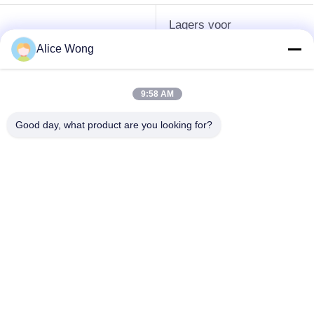
Lagers voor
Lagers voor auto's
versnellingsbakken
Alice Wong
voor auto's
9:58 AM
Motorrijtuigenverschillagers
Motorrijlaanlagen
Good day, what product are you looking for?
Lagers voor
Motorrijwieldraadlager
motorgeneratoren
Verwijderingslagers
Lagers voor auto-
voor
airconditioners
automobielclutch
Teken in