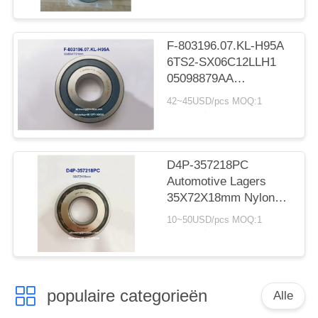
reserveonderdeel
vervanging
33*78.5*15mm
F-803196.07.KL-H95A
6TS2-SX06C12LLH1
05098879AA
automatische
42~45USD/pcs MOQ:1
versnellingsbak lager
diepgroefkogellager
32x80x17/21mm
D4P-357218PC
Automotive Lagers
35X72X18mm Nylon
Kooi Kogellagers
10~50USD/pcs MOQ:1
populaire categorieën
Alle