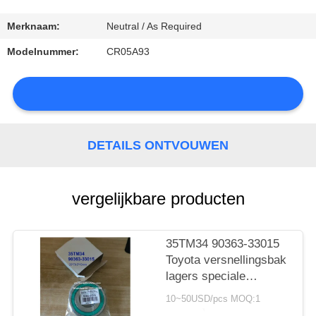
CONTACTEER
ONS
Merknaam:
Neutral / As Required
Modelnummer:
CR05A93
NIEUWS
DETAILS ONTVOUWEN
SITEMAP
vergelijkbare producten
PRIVACY
POLICY
35TM34 90363-33015
Toyota versnellingsbak
lagers speciale
kogellagers voor
10~50USD/pcs MOQ:1
Toyota