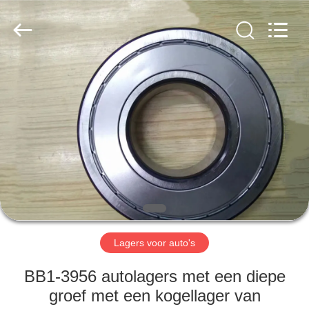
WUXI
MUFA
TECHNOLOGY
CO.,LTD..
All
Rights
Reserved.
THUIS
PRODUCTEN
OVER
ONS
FABRIEKSREIS
Lagers voor auto's
KWALITEITSCONTROLE
BB1-3956 autolagers met een diepe
groef met een kogellager van