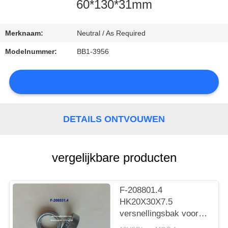
CONTACTEER
60*130*31mm
ONS
Merknaam:
Neutral / As Required
NIEUWS
Modelnummer:
BB1-3956
SITEMAP
DETAILS ONTVOUWEN
PRIVACY
vergelijkbare producten
POLICY
F-208801.4
HK20X30X7.5
versnellingsbak voor
auto's met lager