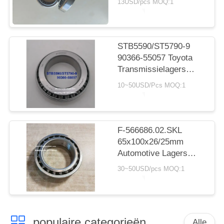
13USD/pcs MOQ:1
cilindrisch rollager
20*30*7.5 mm
STB5590/ST5790-9
90366-55057 Toyota
Transmissielagers
55X90X23.5mm Inch
10~50USD/Pcs MOQ:1
Naaldlagers
F-566686.02.SKL
65x100x26/25mm
Automotive Lagers
Dubbele Rij
30~50USD/pcs MOQ:1
Kogellagers
populaire categorieën
Alle