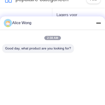
Lagers voor
Lagers voor auto's
versnellingsbakken
Alice Wong
voor auto's
2:38 AM
Motorrijtuigenverschillagers
Motorrijlaanlagen
Good day, what product are you looking for?
Lagers voor
Motorrijwieldraadlager
motorgeneratoren
Verwijderingslagers
Lagers voor auto-
voor
airconditioners
automobielclutch
Teken in