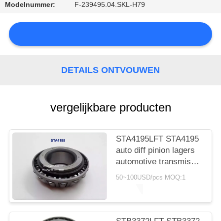
CONTACTEER
Modelnummer:
F-239495.04.SKL-H79
ONS
NIEUWS
DETAILS ONTVOUWEN
vergelijkbare producten
SITEMAP
STA4195LFT STA4195
PRIVACY
auto diff pinion lagers
POLICY
automotive transmissie
vervangingsonderdeel
50~100USD/pcs MOQ:1
lagers
41.275*95.25*30/17mm