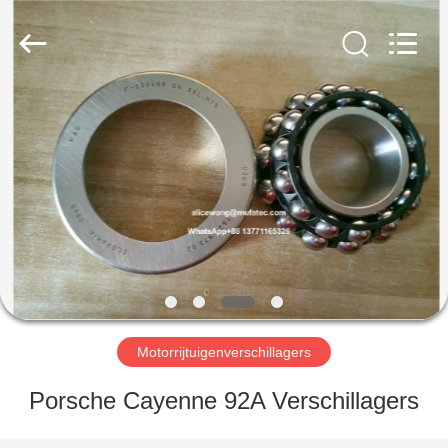
WUXI
MUFA
TECHNOLOGY
CO.,LTD..
All
Rights
Reserved.
THUIS
PRODUCTEN
OVER
ONS
FABRIEKSREIS
Motorrijtuigenverschillagers
KWALITEITSCONTROLE
Porsche Cayenne 92A Verschillagers