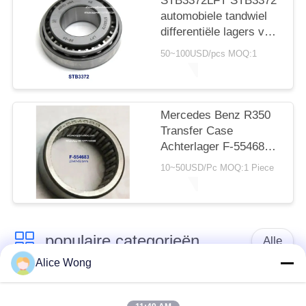
STB3372LFT STB3372
automobiele tandwiel
differentiële lagers voor
auto reparatie en
50~100USD/pcs MOQ:1
onderhoud
33*72*14.3/22.75mm
Mercedes Benz R350
Transfer Case
Achterlager F-554683
27x47x19.5mm
10~50USD/Pc MOQ:1 Piece
Naaldrollagers, zonder
binnenringen
populaire categorieën
Alle
Alice Wong
Lagers voor
Lagers voor auto's
versnellingsbakken